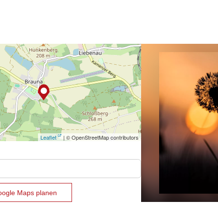
Leaflet
| © OpenStreetMap contributors
oogle Maps planen