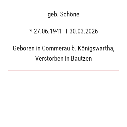
geb. Schöne
* 27.06.1941 † 30.03.2026
Geboren in Commerau b. Königswartha,
Verstorben in Bautzen
Die Beerdigung findet am Freitag, dem 24. April 2026,
14 Uhr auf dem Friedhof in Neschwitz statt.