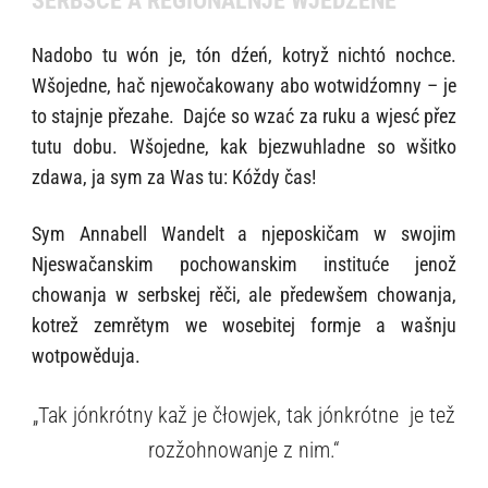
SERBSCE A REGIONALNJE WJEDŹENE
Nadobo tu wón je, tón dźeń, kotryž nichtó nochce.
Wšojedne, hač njewočakowany abo wotwidźomny – je
to stajnje přezahe. Dajće so wzać za ruku a wjesć přez
tutu dobu. Wšojedne, kak bjezwuhladne so wšitko
zdawa, ja sym za Was tu: Kóždy čas!
Sym Annabell Wandelt a njeposkičam w swojim
Njeswačanskim pochowanskim instituće jenož
chowanja w serbskej rěči, ale předewšem chowanja,
kotrež zemrětym we wosebitej formje a wašnju
wotpowěduja.
„Tak jónkrótny kaž je čłowjek, tak jónkrótne
je tež
rozžohnowanje z nim.“