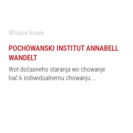
Witajće knam
POCHOWANSKI INSTITUT ANNABELL
WANDELT
Wot dočasneho staranja wo chowanje
hač k indiwidualnemu chowanju …